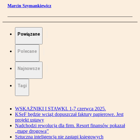
Marcin Szymankiewicz
Powiązane
Polecane
Najnowsze
Tagi
WSKAŻNIKI I STAWKI. 1-7 czerwca 2025.
KSeF będzie wciąż dopuszczał faktury papierowe. Jest
projekt ustawy
Nadchodzi rewolucja dla firm. Resort finansów pokazał
„mapę drogową”
Sztuczna inteligencja nie zastąpi księgowych