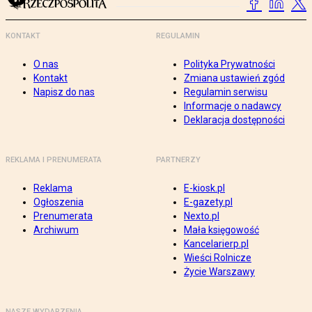
KONTAKT
REGULAMIN
O nas
Polityka Prywatności
Kontakt
Zmiana ustawień zgód
Napisz do nas
Regulamin serwisu
Informacje o nadawcy
Deklaracja dostępności
REKLAMA I PRENUMERATA
PARTNERZY
Reklama
E-kiosk.pl
Ogłoszenia
E-gazety.pl
Prenumerata
Nexto.pl
Archiwum
Mała księgowość
Kancelarierp.pl
Wieści Rolnicze
Życie Warszawy
NASZE WYDARZENIA