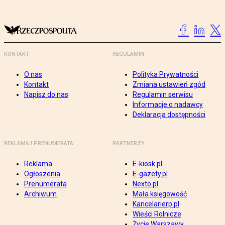
KONTAKT
REGULAMIN
O nas
Polityka Prywatności
Kontakt
Zmiana ustawień zgód
Napisz do nas
Regulamin serwisu
Informacje o nadawcy
Deklaracja dostępności
REKLAMA I PRENUMERATA
PARTNERZY
Reklama
E-kiosk.pl
Ogłoszenia
E-gazety.pl
Prenumerata
Nexto.pl
Archiwum
Mała księgowość
Kancelarierp.pl
Wieści Rolnicze
Życie Warszawy