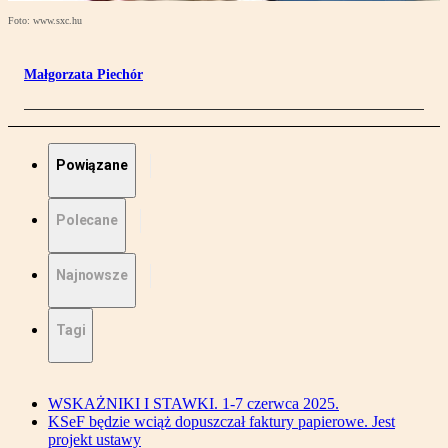
Foto: www.sxc.hu
Małgorzata Piechór
Powiązane
Polecane
Najnowsze
Tagi
WSKAŻNIKI I STAWKI. 1-7 czerwca 2025.
KSeF będzie wciąż dopuszczał faktury papierowe. Jest
projekt ustawy