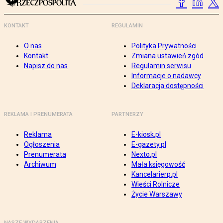
KONTAKT
REGULAMIN
O nas
Polityka Prywatności
Kontakt
Zmiana ustawień zgód
Napisz do nas
Regulamin serwisu
Informacje o nadawcy
Deklaracja dostępności
REKLAMA I PRENUMERATA
PARTNERZY
Reklama
E-kiosk.pl
Ogłoszenia
E-gazety.pl
Prenumerata
Nexto.pl
Archiwum
Mała księgowość
Kancelarierp.pl
Wieści Rolnicze
Życie Warszawy
NASZE WYDARZENIA