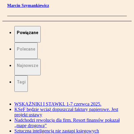
Marcin Szymankiewicz
Powiązane
Polecane
Najnowsze
Tagi
WSKAŻNIKI I STAWKI. 1-7 czerwca 2025.
KSeF będzie wciąż dopuszczał faktury papierowe. Jest
projekt ustawy
Nadchodzi rewolucja dla firm. Resort finansów pokazał
„mapę drogową”
Sztuczna inteligencja nie zastąpi księgowych