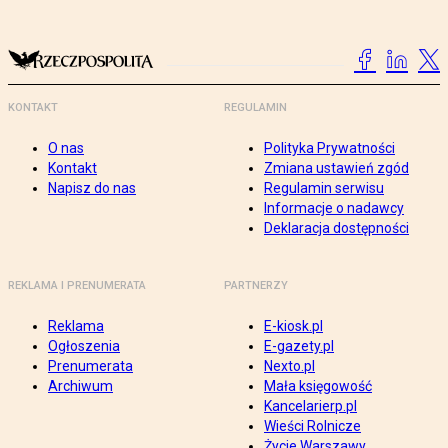
KONTAKT
REGULAMIN
O nas
Polityka Prywatności
Kontakt
Zmiana ustawień zgód
Napisz do nas
Regulamin serwisu
Informacje o nadawcy
Deklaracja dostępności
REKLAMA I PRENUMERATA
PARTNERZY
Reklama
E-kiosk.pl
Ogłoszenia
E-gazety.pl
Prenumerata
Nexto.pl
Archiwum
Mała księgowość
Kancelarierp.pl
Wieści Rolnicze
Życie Warszawy