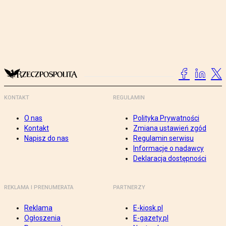
KONTAKT
REGULAMIN
O nas
Polityka Prywatności
Kontakt
Zmiana ustawień zgód
Napisz do nas
Regulamin serwisu
Informacje o nadawcy
Deklaracja dostępności
REKLAMA I PRENUMERATA
PARTNERZY
Reklama
E-kiosk.pl
Ogłoszenia
E-gazety.pl