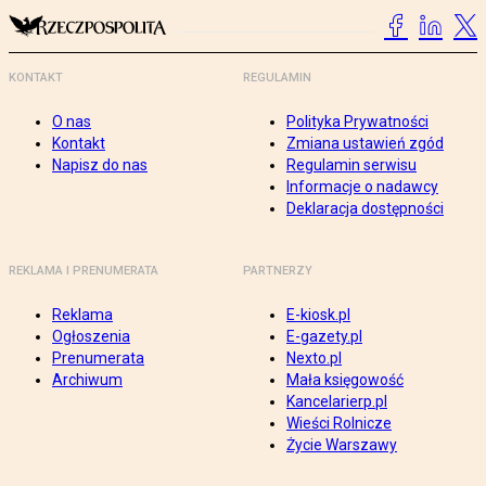
KONTAKT
REGULAMIN
O nas
Polityka Prywatności
Kontakt
Zmiana ustawień zgód
Napisz do nas
Regulamin serwisu
Informacje o nadawcy
Deklaracja dostępności
REKLAMA I PRENUMERATA
PARTNERZY
Reklama
E-kiosk.pl
Ogłoszenia
E-gazety.pl
Prenumerata
Nexto.pl
Archiwum
Mała księgowość
Kancelarierp.pl
Wieści Rolnicze
Życie Warszawy