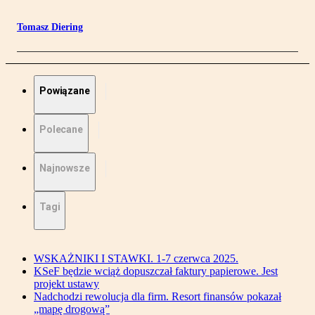
Tomasz Diering
Powiązane
Polecane
Najnowsze
Tagi
WSKAŻNIKI I STAWKI. 1-7 czerwca 2025.
KSeF będzie wciąż dopuszczał faktury papierowe. Jest
projekt ustawy
Nadchodzi rewolucja dla firm. Resort finansów pokazał
„mapę drogową”