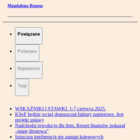
Magdalena Rogosz
Powiązane
Polecane
Najnowsze
Tagi
WSKAŻNIKI I STAWKI. 1-7 czerwca 2025.
KSeF będzie wciąż dopuszczał faktury papierowe. Jest
projekt ustawy
Nadchodzi rewolucja dla firm. Resort finansów pokazał
„mapę drogową”
Sztuczna inteligencja nie zastąpi księgowych