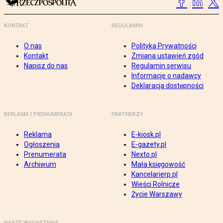
KONTAKT
REGULAMIN
O nas
Polityka Prywatności
Kontakt
Zmiana ustawień zgód
Napisz do nas
Regulamin serwisu
Informacje o nadawcy
Deklaracja dostępności
REKLAMA I PRENUMERATA
PARTNERZY
Reklama
E-kiosk.pl
Ogłoszenia
E-gazety.pl
Prenumerata
Nexto.pl
Archiwum
Mała księgowość
Kancelarierp.pl
Wieści Rolnicze
Życie Warszawy
NASZE WYDARZENIA