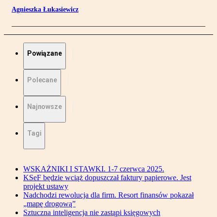
Agnieszka Łukasiewicz
Powiązane
Polecane
Najnowsze
Tagi
WSKAŻNIKI I STAWKI. 1-7 czerwca 2025.
KSeF będzie wciąż dopuszczał faktury papierowe. Jest
projekt ustawy
Nadchodzi rewolucja dla firm. Resort finansów pokazał
„mapę drogową”
Sztuczna inteligencja nie zastąpi księgowych