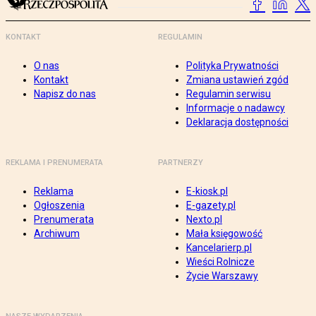
KONTAKT
REGULAMIN
O nas
Polityka Prywatności
Kontakt
Zmiana ustawień zgód
Napisz do nas
Regulamin serwisu
Informacje o nadawcy
Deklaracja dostępności
REKLAMA I PRENUMERATA
PARTNERZY
Reklama
E-kiosk.pl
Ogłoszenia
E-gazety.pl
Prenumerata
Nexto.pl
Archiwum
Mała księgowość
Kancelarierp.pl
Wieści Rolnicze
Życie Warszawy