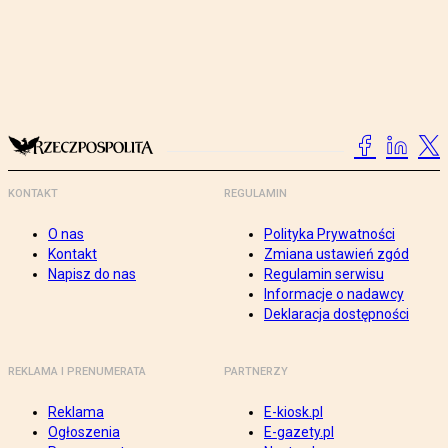
KONTAKT
REGULAMIN
O nas
Polityka Prywatności
Kontakt
Zmiana ustawień zgód
Napisz do nas
Regulamin serwisu
Informacje o nadawcy
Deklaracja dostępności
REKLAMA I PRENUMERATA
PARTNERZY
Reklama
E-kiosk.pl
Ogłoszenia
E-gazety.pl