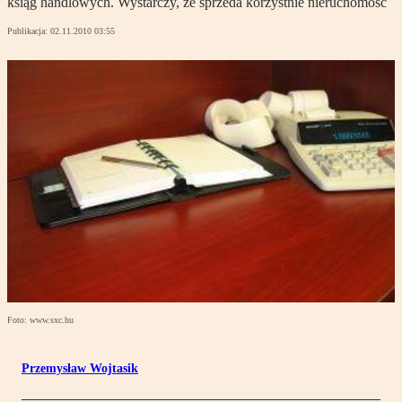
ksiąg handlowych. Wystarczy, że sprzeda korzystnie nieruchomość
Publikacja:
02.11.2010 03:55
Foto: www.sxc.hu
Przemysław Wojtasik