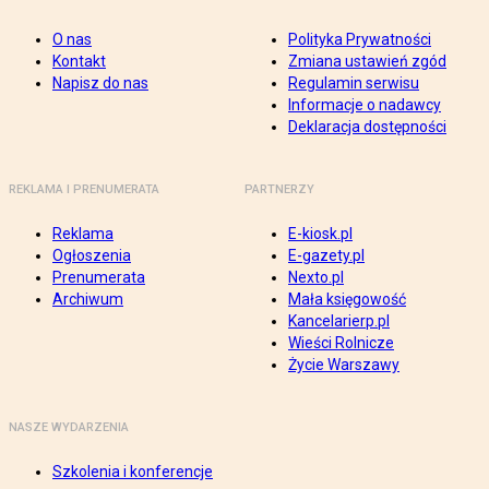
O nas
Polityka Prywatności
Kontakt
Zmiana ustawień zgód
Napisz do nas
Regulamin serwisu
Informacje o nadawcy
Deklaracja dostępności
REKLAMA I PRENUMERATA
PARTNERZY
Reklama
E-kiosk.pl
Ogłoszenia
E-gazety.pl
Prenumerata
Nexto.pl
Archiwum
Mała księgowość
Kancelarierp.pl
Wieści Rolnicze
Życie Warszawy
NASZE WYDARZENIA
Szkolenia i konferencje