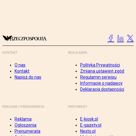
KONTAKT
REGULAMIN
O nas
Polityka Prywatności
Kontakt
Zmiana ustawień zgód
Napisz do nas
Regulamin serwisu
Informacje o nadawcy
Deklaracja dostępności
REKLAMA I PRENUMERATA
PARTNERZY
Reklama
E-kiosk.pl
Ogłoszenia
E-gazety.pl
Prenumerata
Nexto.pl