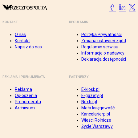
KONTAKT
REGULAMIN
O nas
Polityka Prywatności
Kontakt
Zmiana ustawień zgód
Napisz do nas
Regulamin serwisu
Informacje o nadawcy
Deklaracja dostępności
REKLAMA I PRENUMERATA
PARTNERZY
Reklama
E-kiosk.pl
Ogłoszenia
E-gazety.pl
Prenumerata
Nexto.pl
Archiwum
Mała księgowość
Kancelarierp.pl
Wieści Rolnicze
Życie Warszawy