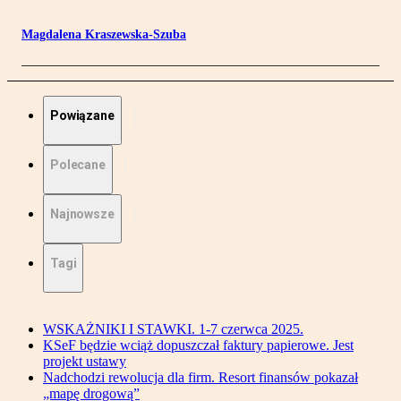
Magdalena Kraszewska-Szuba
Powiązane
Polecane
Najnowsze
Tagi
WSKAŻNIKI I STAWKI. 1-7 czerwca 2025.
KSeF będzie wciąż dopuszczał faktury papierowe. Jest
projekt ustawy
Nadchodzi rewolucja dla firm. Resort finansów pokazał
„mapę drogową”