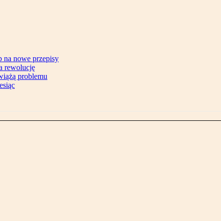
b na nowe przepisy
na rewolucję
zwiążą problemu
esiąc