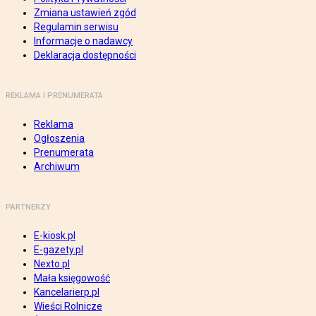
Zmiana ustawień zgód
Regulamin serwisu
Informacje o nadawcy
Deklaracja dostępności
REKLAMA I PRENUMERATA
Reklama
Ogłoszenia
Prenumerata
Archiwum
PARTNERZY
E-kiosk.pl
E-gazety.pl
Nexto.pl
Mała księgowość
Kancelarierp.pl
Wieści Rolnicze