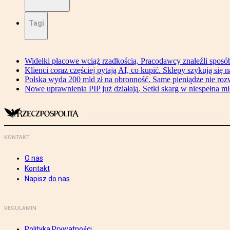
Tagi
Widełki płacowe wciąż rzadkością. Pracodawcy znaleźli sposó
Klienci coraz częściej pytają AI, co kupić. Sklepy szykują się 
Polska wyda 200 mld zł na obronność. Same pieniądze nie ro
Nowe uprawnienia PIP już działają. Setki skarg w niespełna mi
KONTAKT
O nas
Kontakt
Napisz do nas
REGULAMIN
Polityka Prywatności