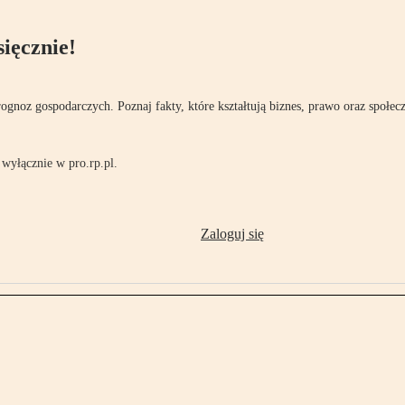
ięcznie!
rognoz gospodarczych. Poznaj fakty, które kształtują biznes, prawo oraz społec
wyłącznie w pro.rp.pl.
Zaloguj się