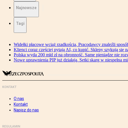
Najnowsze
Tagi
Widełki płacowe wciąż rzadkością. Pracodawcy znaleźli sposó
Klienci coraz częściej pytają AI, co kupić. Sklepy szykują się 
Polska wyda 200 mld zł na obronność. Same pieniądze nie ro
Nowe uprawnienia PIP już działają. Setki skarg w niespełna mi
KONTAKT
O nas
Kontakt
Napisz do nas
REGULAMIN