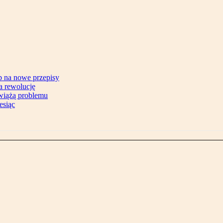
b na nowe przepisy
na rewolucję
zwiążą problemu
esiąc