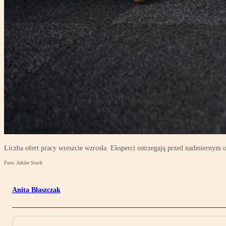
Liczba ofert pracy wreszcie wzrosła. Eksperci ostrzegają przed nadmierny
Foto: Adobe Stock
Anita Błaszczak