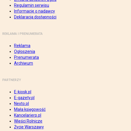
Regulamin serwisu
Informacje o nadawcy
Deklaracja dostępności
REKLAMA I PRENUMERATA
Reklama
Ogłoszenia
Prenumerata
Archiwum
PARTNERZY
E-kiosk.pl
E-gazety.pl
Nexto.pl
Mała księgowość
Kancelarierp.pl
Wieści Rolnicze
Życie Warszawy