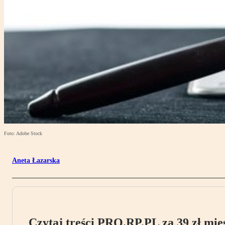
Foto: Adobe Stock
Aneta Łazarska
Czytaj treści PRO.RP.PL za 39 zł mies