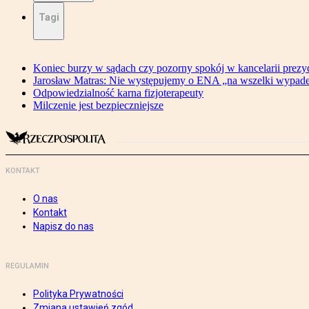
Tagi
Koniec burzy w sądach czy pozorny spokój w kancelarii prezy
Jarosław Matras: Nie występujemy o ENA „na wszelki wypad
Odpowiedzialność karna fizjoterapeuty
Milczenie jest bezpieczniejsze
KONTAKT
O nas
Kontakt
Napisz do nas
REGULAMIN
Polityka Prywatności
Zmiana ustawień zgód