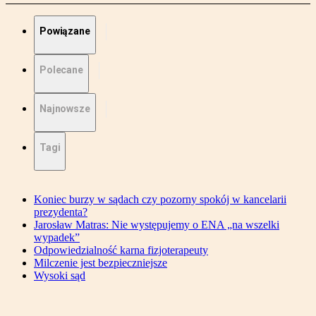
Powiązane
Polecane
Najnowsze
Tagi
Koniec burzy w sądach czy pozorny spokój w kancelarii
prezydenta?
Jarosław Matras: Nie występujemy o ENA „na wszelki
wypadek”
Odpowiedzialność karna fizjoterapeuty
Milczenie jest bezpieczniejsze
Wysoki sąd