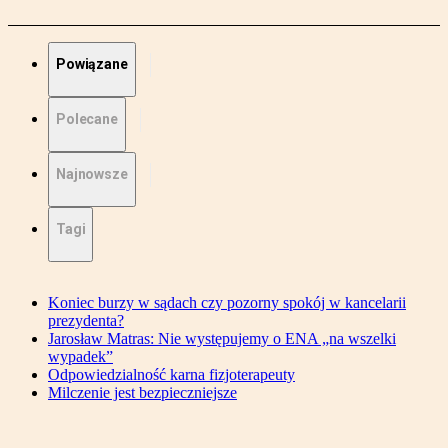
Powiązane
Polecane
Najnowsze
Tagi
Koniec burzy w sądach czy pozorny spokój w kancelarii
prezydenta?
Jarosław Matras: Nie występujemy o ENA „na wszelki
wypadek”
Odpowiedzialność karna fizjoterapeuty
Milczenie jest bezpieczniejsze