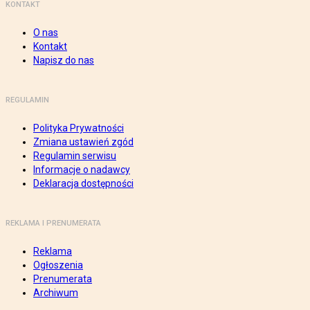
KONTAKT
O nas
Kontakt
Napisz do nas
REGULAMIN
Polityka Prywatności
Zmiana ustawień zgód
Regulamin serwisu
Informacje o nadawcy
Deklaracja dostępności
REKLAMA I PRENUMERATA
Reklama
Ogłoszenia
Prenumerata
Archiwum