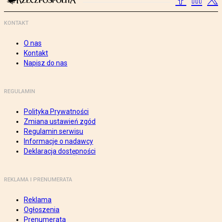
KONTAKT
O nas
Kontakt
Napisz do nas
REGULAMIN
Polityka Prywatności
Zmiana ustawień zgód
Regulamin serwisu
Informacje o nadawcy
Deklaracja dostępności
REKLAMA I PRENUMERATA
Reklama
Ogłoszenia
Prenumerata