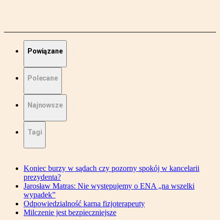
Powiązane
Polecane
Najnowsze
Tagi
Koniec burzy w sądach czy pozorny spokój w kancelarii
prezydenta?
Jarosław Matras: Nie występujemy o ENA „na wszelki
wypadek”
Odpowiedzialność karna fizjoterapeuty
Milczenie jest bezpieczniejsze