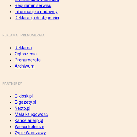
Regulamin serwisu
Informacje o nadawcy
Deklaracja dostępności
REKLAMA I PRENUMERATA
Reklama
Ogłoszenia
Prenumerata
Archiwum
PARTNERZY
E-kiosk.pl
E-gazety.pl
Nexto.pl
Mała księgowość
Kancelarierp.pl
Wieści Rolnicze
Życie Warszawy