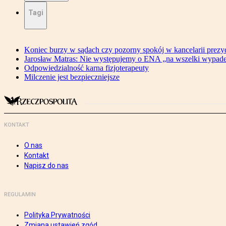
Tagi
Koniec burzy w sądach czy pozorny spokój w kancelarii prezy
Jarosław Matras: Nie występujemy o ENA „na wszelki wypad
Odpowiedzialność karna fizjoterapeuty
Milczenie jest bezpieczniejsze
KONTAKT
O nas
Kontakt
Napisz do nas
REGULAMIN
Polityka Prywatności
Zmiana ustawień zgód