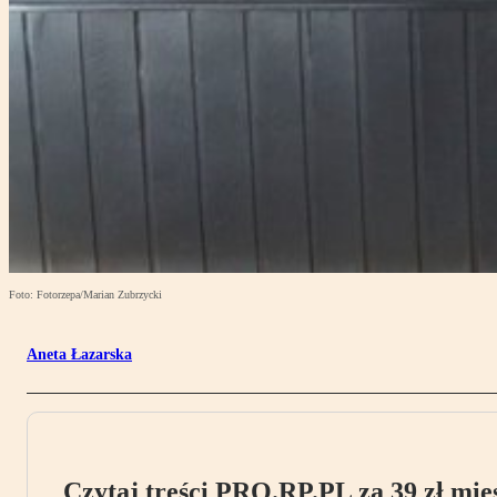
Foto: Fotorzepa/Marian Zubrzycki
Aneta Łazarska
Czytaj treści PRO.RP.PL za 39 zł mies