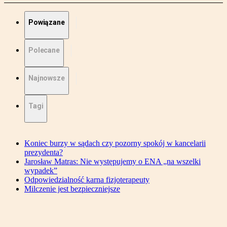
Powiązane
Polecane
Najnowsze
Tagi
Koniec burzy w sądach czy pozorny spokój w kancelarii
prezydenta?
Jarosław Matras: Nie występujemy o ENA „na wszelki
wypadek”
Odpowiedzialność karna fizjoterapeuty
Milczenie jest bezpieczniejsze