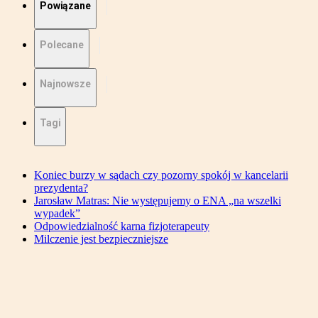
Powiązane
Polecane
Najnowsze
Tagi
Koniec burzy w sądach czy pozorny spokój w kancelarii
prezydenta?
Jarosław Matras: Nie występujemy o ENA „na wszelki
wypadek”
Odpowiedzialność karna fizjoterapeuty
Milczenie jest bezpieczniejsze