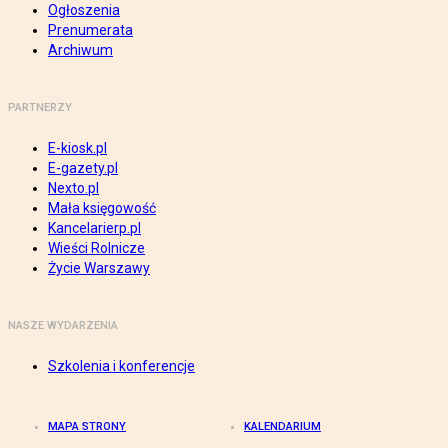
Ogłoszenia
Prenumerata
Archiwum
PARTNERZY
E-kiosk.pl
E-gazety.pl
Nexto.pl
Mała księgowość
Kancelarierp.pl
Wieści Rolnicze
Życie Warszawy
NASZE WYDARZENIA
Szkolenia i konferencje
MAPA STRONY
KALENDARIUM