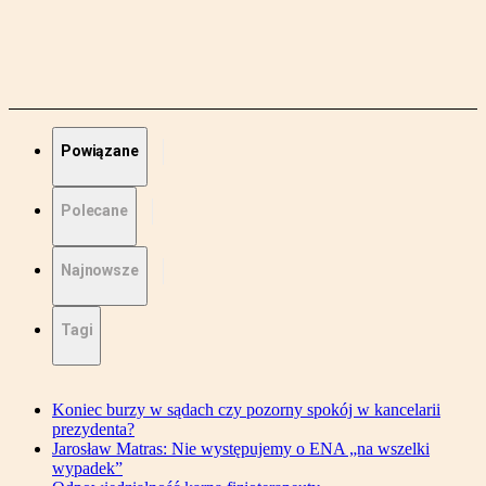
Powiązane
Polecane
Najnowsze
Tagi
Koniec burzy w sądach czy pozorny spokój w kancelarii
prezydenta?
Jarosław Matras: Nie występujemy o ENA „na wszelki
wypadek”