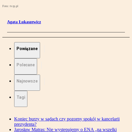
Foto: tv.rp.pl
Agata Łukaszewicz
Powiązane
Polecane
Najnowsze
Tagi
Koniec burzy w sądach czy pozorny spokój w kancelarii
prezydenta?
Jarosław Matras: Nie występujemy o ENA „na wszelki