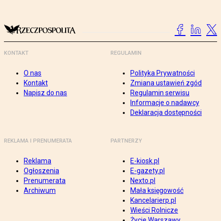
KONTAKT
REGULAMIN
O nas
Polityka Prywatności
Kontakt
Zmiana ustawień zgód
Napisz do nas
Regulamin serwisu
Informacje o nadawcy
Deklaracja dostępności
REKLAMA I PRENUMERATA
PARTNERZY
Reklama
E-kiosk.pl
Ogłoszenia
E-gazety.pl
Prenumerata
Nexto.pl
Archiwum
Mała księgowość
Kancelarierp.pl
Wieści Rolnicze
Życie Warszawy