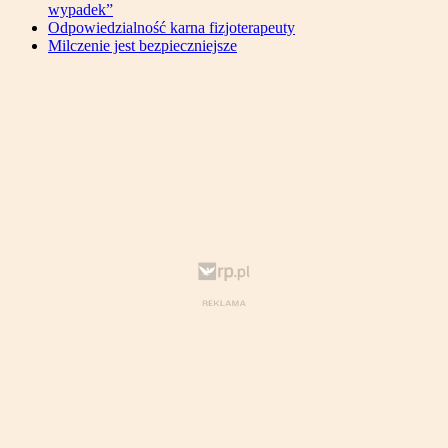
wypadek”
Odpowiedzialność karna fizjoterapeuty
Milczenie jest bezpieczniejsze