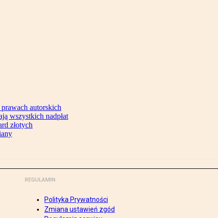
 prawach autorskich
ją wszystkich nadpłat
ard złotych
iany
REGULAMIN
Polityka Prywatności
Zmiana ustawień zgód