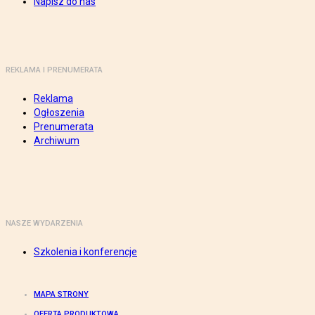
Napisz do nas
REKLAMA I PRENUMERATA
Reklama
Ogłoszenia
Prenumerata
Archiwum
NASZE WYDARZENIA
Szkolenia i konferencje
MAPA STRONY
OFERTA PRODUKTOWA