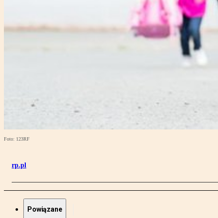
Foto: 123RF
rp.pl
Powiązane