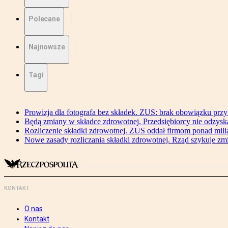
Polecane
Najnowsze
Tagi
Prowizja dla fotografa bez składek. ZUS: brak obowiązku przy
Będą zmiany w składce zdrowotnej. Przedsiębiorcy nie odzyska
Rozliczenie składki zdrowotnej. ZUS oddał firmom ponad mili
Nowe zasady rozliczania składki zdrowotnej. Rząd szykuje zm
KONTAKT
O nas
Kontakt