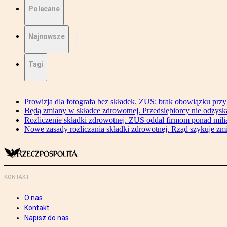
Polecane
Najnowsze
Tagi
Prowizja dla fotografa bez składek. ZUS: brak obowiązku przy
Będą zmiany w składce zdrowotnej. Przedsiębiorcy nie odzyska
Rozliczenie składki zdrowotnej. ZUS oddał firmom ponad mili
Nowe zasady rozliczania składki zdrowotnej. Rząd szykuje zm
KONTAKT
O nas
Kontakt
Napisz do nas