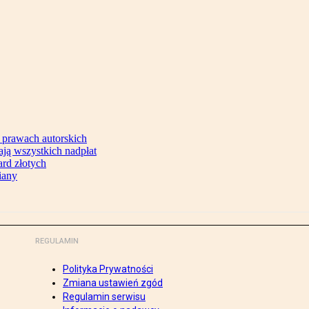
 prawach autorskich
ją wszystkich nadpłat
ard złotych
iany
REGULAMIN
Polityka Prywatności
Zmiana ustawień zgód
Regulamin serwisu