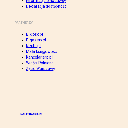
Informacje o nadawcy
Deklaracja dostępności
PARTNERZY
E-kiosk.pl
E-gazety.pl
Nexto.pl
Mała księgowość
Kancelarierp.pl
Wieści Rolnicze
Życie Warszawy
KALENDARIUM