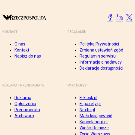
KONTAKT
REGULAMIN
O nas
Polityka Prywatności
Kontakt
Zmiana ustawień zgód
Napisz do nas
Regulamin serwisu
Informacje o nadawcy
Deklaracja dostępności
REKLAMA I PRENUMERATA
PARTNERZY
Reklama
E-kiosk.pl
Ogłoszenia
E-gazety.pl
Prenumerata
Nexto.pl
Archiwum
Mała księgowość
Kancelarierp.pl
Wieści Rolnicze
Życie Warszawy