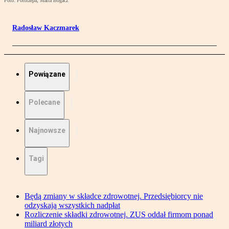
Foto: Fotorzepa, Marta Bogacz
Radosław Kaczmarek
Powiązane
Polecane
Najnowsze
Tagi
Będą zmiany w składce zdrowotnej. Przedsiębiorcy nie
odzyskają wszystkich nadpłat
Rozliczenie składki zdrowotnej. ZUS oddał firmom ponad
miliard złotych