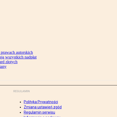
 prawach autorskich
ją wszystkich nadpłat
ard złotych
iany
REGULAMIN
Polityka Prywatności
Zmiana ustawień zgód
Regulamin serwisu