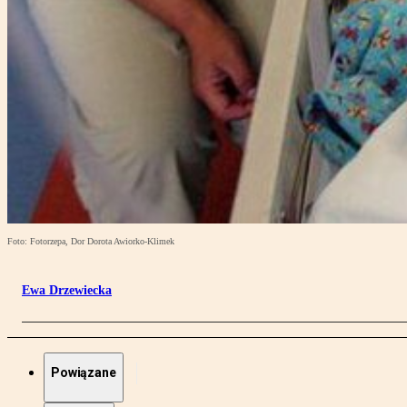
Foto: Fotorzepa, Dor Dorota Awiorko-Klimek
Ewa Drzewiecka
Powiązane