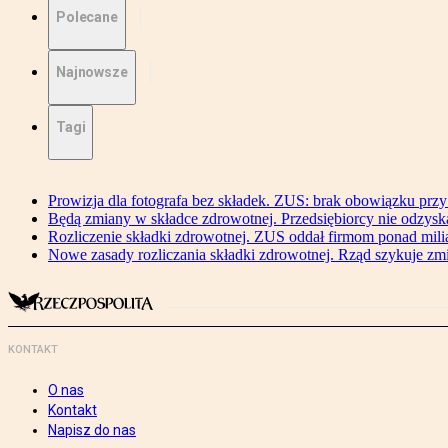
Polecane
Najnowsze
Tagi
Prowizja dla fotografa bez składek. ZUS: brak obowiązku przy
Będą zmiany w składce zdrowotnej. Przedsiębiorcy nie odzyska
Rozliczenie składki zdrowotnej. ZUS oddał firmom ponad mili
Nowe zasady rozliczania składki zdrowotnej. Rząd szykuje zm
KONTAKT
O nas
Kontakt
Napisz do nas