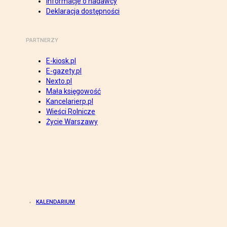
Informacje o nadawcy
Deklaracja dostępności
PARTNERZY
E-kiosk.pl
E-gazety.pl
Nexto.pl
Mała księgowość
Kancelarierp.pl
Wieści Rolnicze
Życie Warszawy
KALENDARIUM