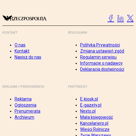
KONTAKT
REGULAMIN
O nas
Polityka Prywatności
Kontakt
Zmiana ustawień zgód
Napisz do nas
Regulamin serwisu
Informacje o nadawcy
Deklaracja dostępności
REKLAMA I PRENUMERATA
PARTNERZY
Reklama
E-kiosk.pl
Ogłoszenia
E-gazety.pl
Prenumerata
Nexto.pl
Archiwum
Mała księgowość
Kancelarierp.pl
Wieści Rolnicze
Życie Warszawy