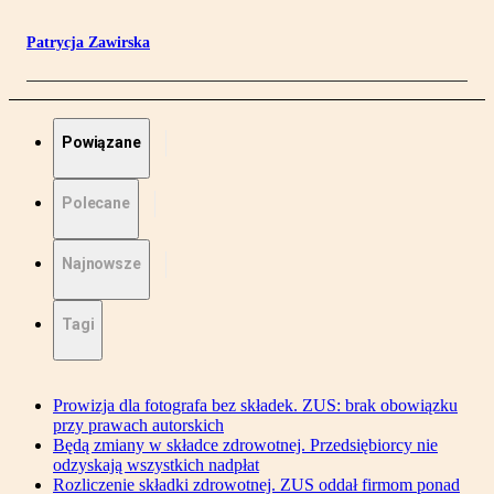
Patrycja Zawirska
Powiązane
Polecane
Najnowsze
Tagi
Prowizja dla fotografa bez składek. ZUS: brak obowiązku
przy prawach autorskich
Będą zmiany w składce zdrowotnej. Przedsiębiorcy nie
odzyskają wszystkich nadpłat
Rozliczenie składki zdrowotnej. ZUS oddał firmom ponad