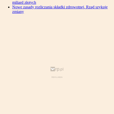
miliard złotych
Nowe zasady rozliczania składki zdrowotnej. Rząd szykuje
zmiany