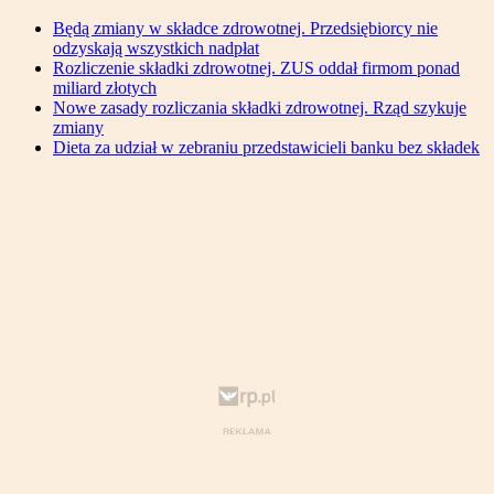
Będą zmiany w składce zdrowotnej. Przedsiębiorcy nie
odzyskają wszystkich nadpłat
Rozliczenie składki zdrowotnej. ZUS oddał firmom ponad
miliard złotych
Nowe zasady rozliczania składki zdrowotnej. Rząd szykuje
zmiany
Dieta za udział w zebraniu przedstawicieli banku bez składek