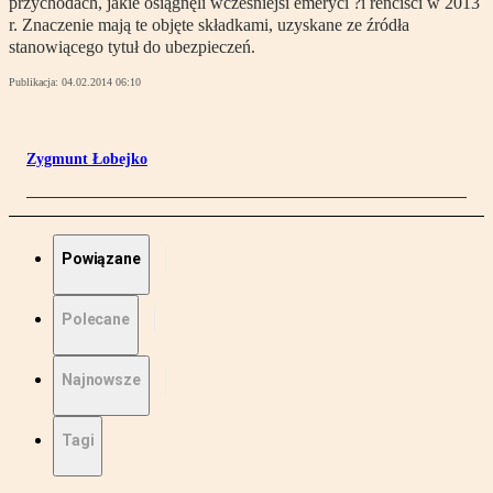
przychodach, jakie osiągnęli wcześniejsi emeryci ?i renciści w 2013
r. Znaczenie mają te objęte składkami, uzyskane ze źródła
stanowiącego tytuł do ubezpieczeń.
Publikacja:
04.02.2014 06:10
Zygmunt Łobejko
Powiązane
Polecane
Najnowsze
Tagi