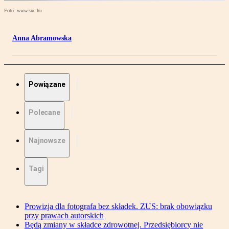
Foto: www.sxc.hu
Anna Abramowska
Powiązane
Polecane
Najnowsze
Tagi
Prowizja dla fotografa bez składek. ZUS: brak obowiązku
przy prawach autorskich
Będą zmiany w składce zdrowotnej. Przedsiębiorcy nie