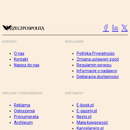
KONTAKT
REGULAMIN
O nas
Polityka Prywatności
Kontakt
Zmiana ustawień zgód
Napisz do nas
Regulamin serwisu
Informacje o nadawcy
Deklaracja dostępności
REKLAMA I PRENUMERATA
PARTNERZY
Reklama
E-kiosk.pl
Ogłoszenia
E-gazety.pl
Prenumerata
Nexto.pl
Archiwum
Mała księgowość
Kancelarierp.pl