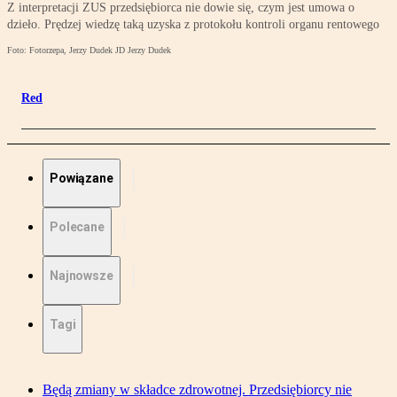
Z interpretacji ZUS przedsiębiorca nie dowie się, czym jest umowa o
dzieło. Prędzej wiedzę taką uzyska z protokołu kontroli organu rentowego
Foto: Fotorzepa, Jerzy Dudek JD Jerzy Dudek
Red
Powiązane
Polecane
Najnowsze
Tagi
Będą zmiany w składce zdrowotnej. Przedsiębiorcy nie