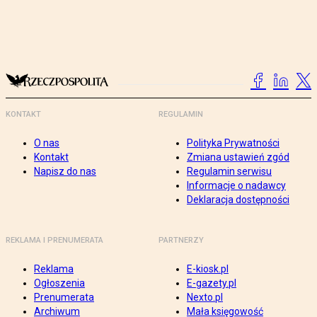
KONTAKT
REGULAMIN
O nas
Polityka Prywatności
Kontakt
Zmiana ustawień zgód
Napisz do nas
Regulamin serwisu
Informacje o nadawcy
Deklaracja dostępności
REKLAMA I PRENUMERATA
PARTNERZY
Reklama
E-kiosk.pl
Ogłoszenia
E-gazety.pl
Prenumerata
Nexto.pl
Archiwum
Mała księgowość