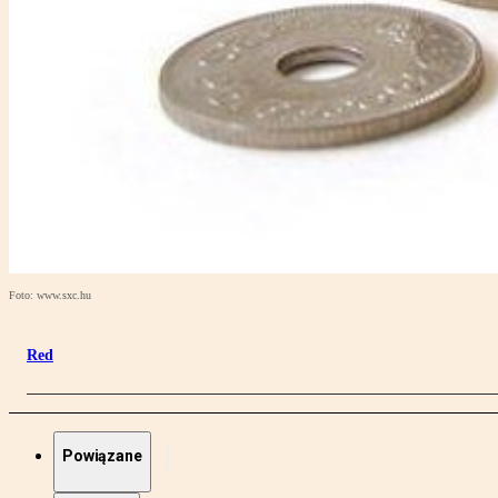
Foto: www.sxc.hu
Red
Powiązane