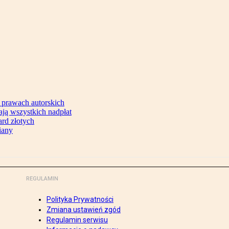
 prawach autorskich
ją wszystkich nadpłat
ard złotych
iany
REGULAMIN
Polityka Prywatności
Zmiana ustawień zgód
Regulamin serwisu