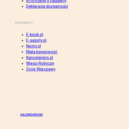
Informacje o nadawcy
Deklaracja dostępności
PARTNERZY
E-kiosk.pl
E-gazety.pl
Nexto.pl
Mała księgowość
Kancelarierp.pl
Wieści Rolnicze
Życie Warszawy
KALENDARIUM