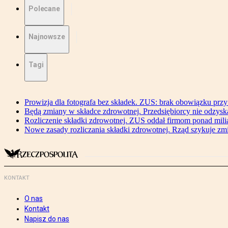
Polecane
Najnowsze
Tagi
Prowizja dla fotografa bez składek. ZUS: brak obowiązku przy
Będą zmiany w składce zdrowotnej. Przedsiębiorcy nie odzyska
Rozliczenie składki zdrowotnej. ZUS oddał firmom ponad mili
Nowe zasady rozliczania składki zdrowotnej. Rząd szykuje zm
KONTAKT
O nas
Kontakt
Napisz do nas