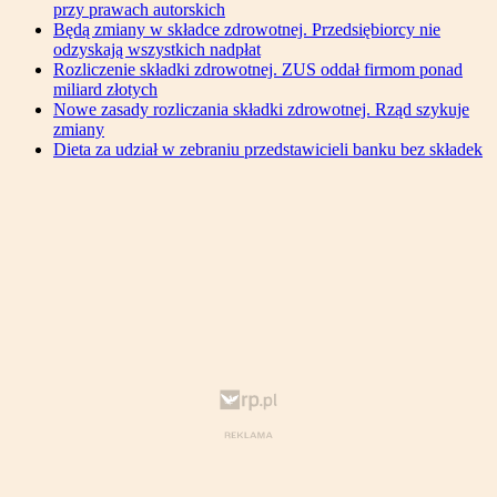
przy prawach autorskich
Będą zmiany w składce zdrowotnej. Przedsiębiorcy nie
odzyskają wszystkich nadpłat
Rozliczenie składki zdrowotnej. ZUS oddał firmom ponad
miliard złotych
Nowe zasady rozliczania składki zdrowotnej. Rząd szykuje
zmiany
Dieta za udział w zebraniu przedstawicieli banku bez składek