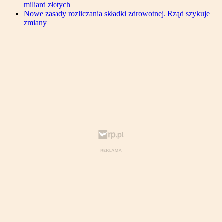
miliard złotych
Nowe zasady rozliczania składki zdrowotnej. Rząd szykuje
zmiany