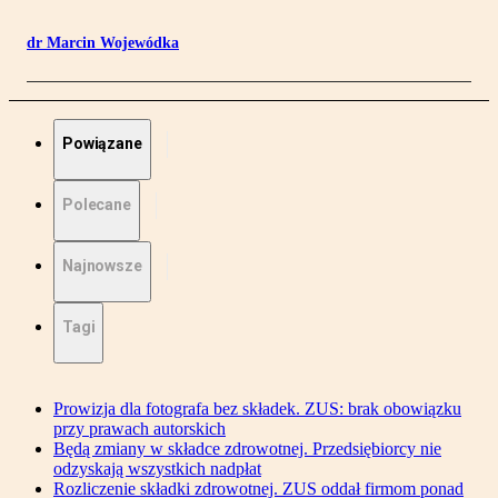
dr Marcin Wojewódka
Powiązane
Polecane
Najnowsze
Tagi
Prowizja dla fotografa bez składek. ZUS: brak obowiązku
przy prawach autorskich
Będą zmiany w składce zdrowotnej. Przedsiębiorcy nie
odzyskają wszystkich nadpłat
Rozliczenie składki zdrowotnej. ZUS oddał firmom ponad