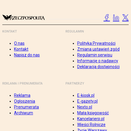
KONTAKT
REGULAMIN
O nas
Polityka Prywatności
Kontakt
Zmiana ustawień zgód
Napisz do nas
Regulamin serwisu
Informacje o nadawcy
Deklaracja dostępności
REKLAMA I PRENUMERATA
PARTNERZY
Reklama
E-kiosk.pl
Ogłoszenia
E-gazety.pl
Prenumerata
Nexto.pl
Archiwum
Mała księgowość
Kancelarierp.pl
Wieści Rolnicze
Życie Warszawy