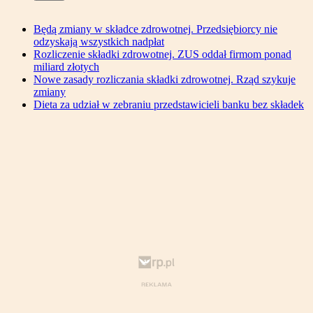
Będą zmiany w składce zdrowotnej. Przedsiębiorcy nie
odzyskają wszystkich nadpłat
Rozliczenie składki zdrowotnej. ZUS oddał firmom ponad
miliard złotych
Nowe zasady rozliczania składki zdrowotnej. Rząd szykuje
zmiany
Dieta za udział w zebraniu przedstawicieli banku bez składek