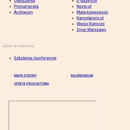
Ogłoszenia
E-gazety.pl
Prenumerata
Nexto.pl
Archiwum
Mała księgowość
Kancelarierp.pl
Wieści Rolnicze
Życie Warszawy
NASZE WYDARZENIA
Szkolenia i konferencje
MAPA STRONY
KALENDARIUM
OFERTA PRODUKTOWA