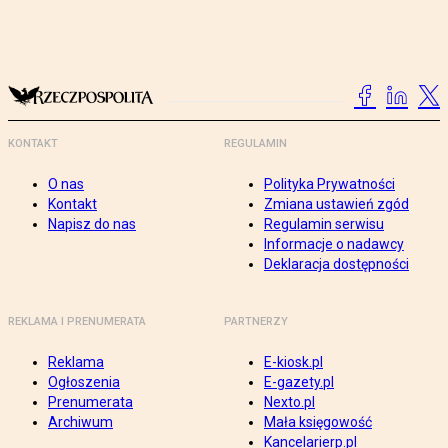
KONTAKT
REGULAMIN
O nas
Polityka Prywatności
Kontakt
Zmiana ustawień zgód
Napisz do nas
Regulamin serwisu
Informacje o nadawcy
Deklaracja dostępności
REKLAMA I PRENUMERATA
PARTNERZY
Reklama
E-kiosk.pl
Ogłoszenia
E-gazety.pl
Prenumerata
Nexto.pl
Archiwum
Mała księgowość
Kancelarierp.pl