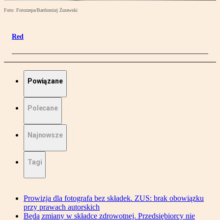
Foto: Fotorzepa/Bartłomiej Żurawski
Red
Powiązane
Polecane
Najnowsze
Tagi
Prowizja dla fotografa bez składek. ZUS: brak obowiązku
przy prawach autorskich
Będą zmiany w składce zdrowotnej. Przedsiębiorcy nie