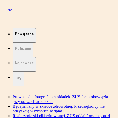
Red
Powiązane
Polecane
Najnowsze
Tagi
Prowizja dla fotografa bez składek. ZUS: brak obowiązku
przy prawach autorskich
Będą zmiany w składce zdrowotnej. Przedsiębiorcy nie
odzyskają wszystkich nadpłat
Rozliczenie składki zdrowotnej. ZUS oddał firmom ponad