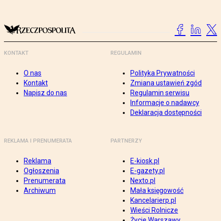
KONTAKT
REGULAMIN
O nas
Polityka Prywatności
Kontakt
Zmiana ustawień zgód
Napisz do nas
Regulamin serwisu
Informacje o nadawcy
Deklaracja dostępności
REKLAMA I PRENUMERATA
PARTNERZY
Reklama
E-kiosk.pl
Ogłoszenia
E-gazety.pl
Prenumerata
Nexto.pl
Archiwum
Mała księgowość
Kancelarierp.pl
Wieści Rolnicze
Życie Warszawy