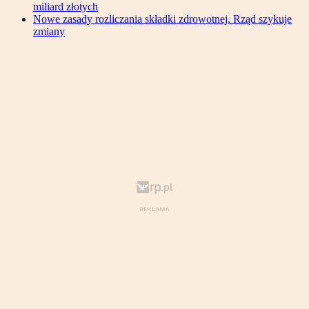
miliard złotych
Nowe zasady rozliczania składki zdrowotnej. Rząd szykuje
zmiany