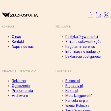
KONTAKT
REGULAMIN
O nas
Polityka Prywatności
Kontakt
Zmiana ustawień zgód
Napisz do nas
Regulamin serwisu
Informacje o nadawcy
Deklaracja dostępności
REKLAMA I PRENUMERATA
PARTNERZY
Reklama
E-kiosk.pl
Ogłoszenia
E-gazety.pl
Prenumerata
Nexto.pl
Archiwum
Mała księgowość
Kancelarierp.pl
Wieści Rolnicze
Życie Warszawy