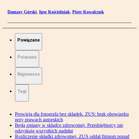
Damazy Górski
,
Igor Kościelniak
,
Piotr Kowalczuk
Powiązane
Polecane
Najnowsze
Tagi
Prowizja dla fotografa bez składek. ZUS: brak obowiązku
przy prawach autorskich
Będą zmiany w składce zdrowotnej. Przedsiębiorcy nie
odzyskają wszystkich nadpłat
Rozliczenie składki zdrowotnej. ZUS oddał firmom ponad