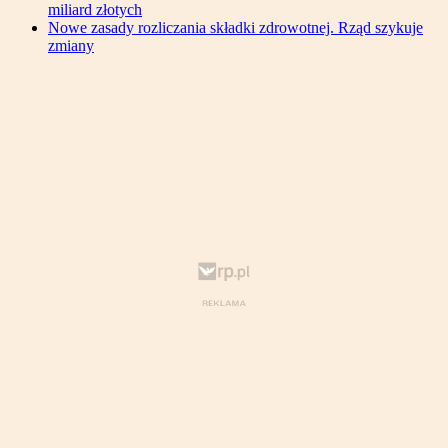
miliard złotych
Nowe zasady rozliczania składki zdrowotnej. Rząd szykuje
zmiany