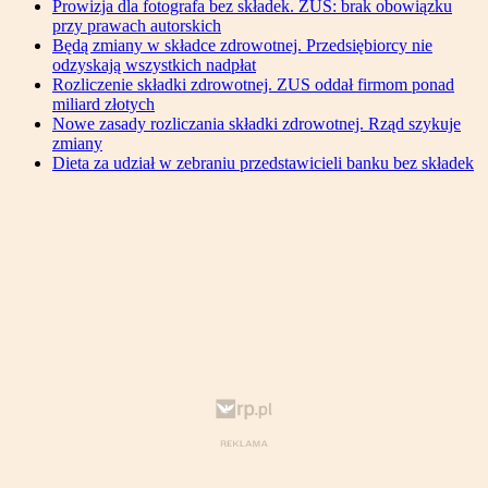
Prowizja dla fotografa bez składek. ZUS: brak obowiązku
przy prawach autorskich
Będą zmiany w składce zdrowotnej. Przedsiębiorcy nie
odzyskają wszystkich nadpłat
Rozliczenie składki zdrowotnej. ZUS oddał firmom ponad
miliard złotych
Nowe zasady rozliczania składki zdrowotnej. Rząd szykuje
zmiany
Dieta za udział w zebraniu przedstawicieli banku bez składek