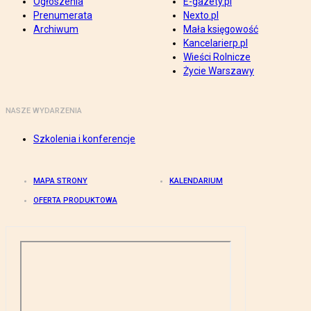
Ogłoszenia
E-gazety.pl
Prenumerata
Nexto.pl
Archiwum
Mała księgowość
Kancelarierp.pl
Wieści Rolnicze
Życie Warszawy
NASZE WYDARZENIA
Szkolenia i konferencje
MAPA STRONY
KALENDARIUM
OFERTA PRODUKTOWA