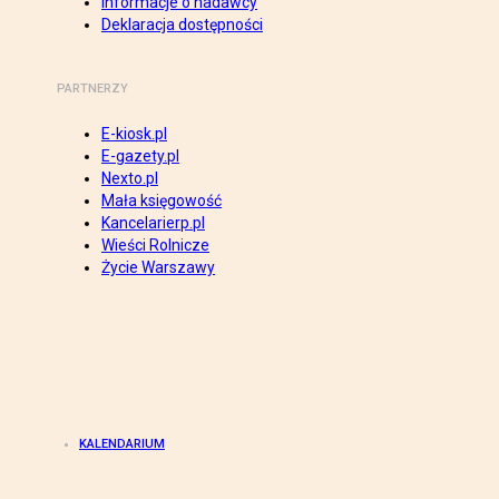
Informacje o nadawcy
Deklaracja dostępności
PARTNERZY
E-kiosk.pl
E-gazety.pl
Nexto.pl
Mała księgowość
Kancelarierp.pl
Wieści Rolnicze
Życie Warszawy
KALENDARIUM