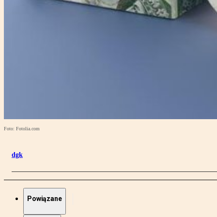
Foto: Fotolia.com
dgk
Powiązane