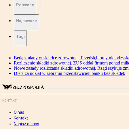
Polecane
Najnowsze
Tagi
Będą zmiany w składce zdrowotnej. Przedsiębiorcy nie odzyska
Rozliczenie składki zdrowotnej. ZUS oddał firmom ponad mili
Nowe zasady rozliczania składki zdrowotnej. Rząd szykuje zm
Dieta za udział w zebraniu przedstawicieli banku bez składek
KONTAKT
O nas
Kontakt
Napisz do nas