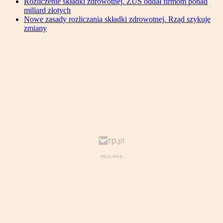
Rozliczenie składki zdrowotnej. ZUS oddał firmom ponad
miliard złotych
Nowe zasady rozliczania składki zdrowotnej. Rząd szykuje
zmiany