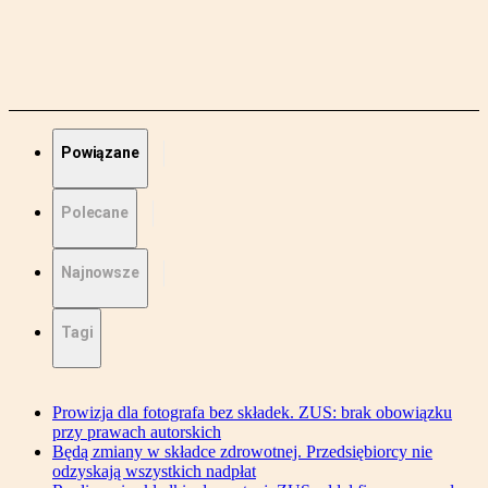
Powiązane
Polecane
Najnowsze
Tagi
Prowizja dla fotografa bez składek. ZUS: brak obowiązku
przy prawach autorskich
Będą zmiany w składce zdrowotnej. Przedsiębiorcy nie
odzyskają wszystkich nadpłat