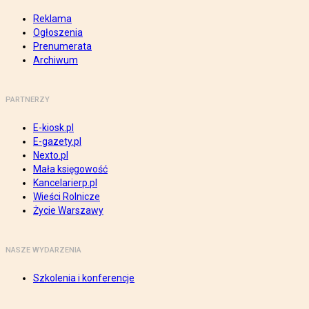
Reklama
Ogłoszenia
Prenumerata
Archiwum
PARTNERZY
E-kiosk.pl
E-gazety.pl
Nexto.pl
Mała księgowość
Kancelarierp.pl
Wieści Rolnicze
Życie Warszawy
NASZE WYDARZENIA
Szkolenia i konferencje