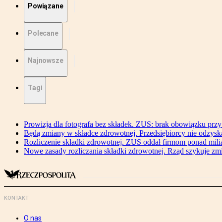
Powiązane
Polecane
Najnowsze
Tagi
Prowizja dla fotografa bez składek. ZUS: brak obowiązku przy
Będą zmiany w składce zdrowotnej. Przedsiębiorcy nie odzyska
Rozliczenie składki zdrowotnej. ZUS oddał firmom ponad mili
Nowe zasady rozliczania składki zdrowotnej. Rząd szykuje zm
KONTAKT
O nas