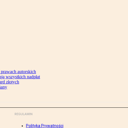
 prawach autorskich
ją wszystkich nadpłat
ard złotych
iany
REGULAMIN
Polityka Prywatności