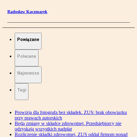
Radosław Kaczmarek
Powiązane
Polecane
Najnowsze
Tagi
Prowizja dla fotografa bez składek. ZUS: brak obowiązku
przy prawach autorskich
Będą zmiany w składce zdrowotnej. Przedsiębiorcy nie
odzyskają wszystkich nadpłat
Rozliczenie składki zdrowotnej. ZUS oddał firmom ponad