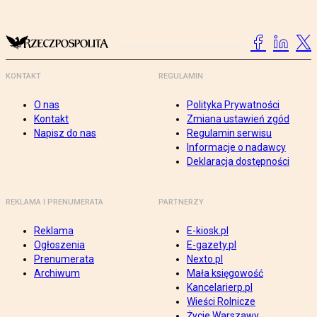
KONTAKT
REGULAMIN
O nas
Polityka Prywatności
Kontakt
Zmiana ustawień zgód
Napisz do nas
Regulamin serwisu
Informacje o nadawcy
Deklaracja dostępności
REKLAMA I PRENUMERATA
PARTNERZY
Reklama
E-kiosk.pl
Ogłoszenia
E-gazety.pl
Prenumerata
Nexto.pl
Archiwum
Mała księgowość
Kancelarierp.pl
Wieści Rolnicze
Życie Warszawy