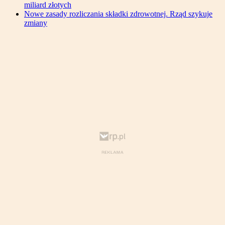
miliard złotych
Nowe zasady rozliczania składki zdrowotnej. Rząd szykuje
zmiany