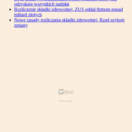
odzyskają wszystkich nadpłat
Rozliczenie składki zdrowotnej. ZUS oddał firmom ponad
miliard złotych
Nowe zasady rozliczania składki zdrowotnej. Rząd szykuje
zmiany