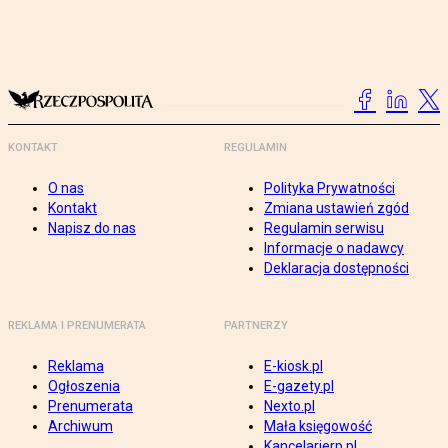
KONTAKT
REGULAMIN
O nas
Polityka Prywatności
Kontakt
Zmiana ustawień zgód
Napisz do nas
Regulamin serwisu
Informacje o nadawcy
Deklaracja dostępności
REKLAMA I PRENUMERATA
PARTNERZY
Reklama
E-kiosk.pl
Ogłoszenia
E-gazety.pl
Prenumerata
Nexto.pl
Archiwum
Mała księgowość
Kancelarierp.pl