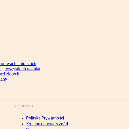
 prawach autorskich
ją wszystkich nadpłat
ard złotych
iany
REGULAMIN
Polityka Prywatności
Zmiana ustawień zgód