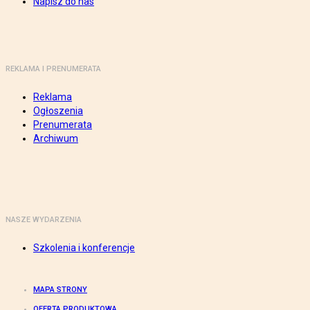
Napisz do nas
REKLAMA I PRENUMERATA
Reklama
Ogłoszenia
Prenumerata
Archiwum
NASZE WYDARZENIA
Szkolenia i konferencje
MAPA STRONY
OFERTA PRODUKTOWA