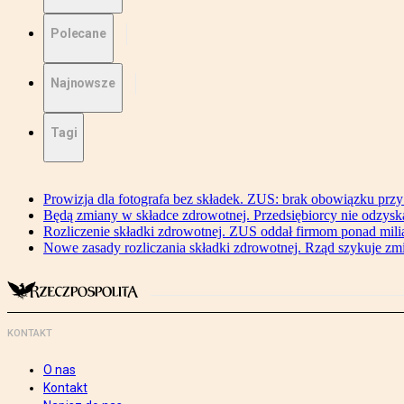
Polecane
Najnowsze
Tagi
Prowizja dla fotografa bez składek. ZUS: brak obowiązku przy
Będą zmiany w składce zdrowotnej. Przedsiębiorcy nie odzyska
Rozliczenie składki zdrowotnej. ZUS oddał firmom ponad mili
Nowe zasady rozliczania składki zdrowotnej. Rząd szykuje zm
KONTAKT
O nas
Kontakt