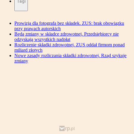
Tagi
Prowizja dla fotografa bez składek. ZUS: brak obowiązku
przy prawach autorskich
Będą zmiany w składce zdrowotnej. Przedsiębiorcy nie
odzyskają wszystkich nadpłat
Rozliczenie składki zdrowotnej. ZUS oddał firmom ponad
miliard złotych
Nowe zasady rozliczania składki zdrowotnej. Rząd szykuje
zmiany