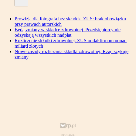
Prowizja dla fotografa bez składek. ZUS: brak obowiązku
przy prawach autorskich
Będą zmiany w składce zdrowotnej. Przedsiębiorcy nie
odzyskają wszystkich nadpłat
Rozliczenie składki zdrowotnej. ZUS oddał firmom ponad
miliard złotych
Nowe zasady rozliczania składki zdrowotnej. Rząd szykuje
zmiany