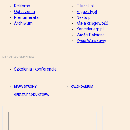
Reklama
E-kiosk.pl
Ogłoszenia
E-gazety.pl
Prenumerata
Nexto.pl
Archiwum
Mała księgowość
Kancelarierp.pl
Wieści Rolnicze
Życie Warszawy
NASZE WYDARZENIA
Szkolenia i konferencje
MAPA STRONY
KALENDARIUM
OFERTA PRODUKTOWA