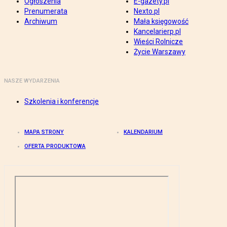
Ogłoszenia
E-gazety.pl
Prenumerata
Nexto.pl
Archiwum
Mała księgowość
Kancelarierp.pl
Wieści Rolnicze
Życie Warszawy
NASZE WYDARZENIA
Szkolenia i konferencje
MAPA STRONY
KALENDARIUM
OFERTA PRODUKTOWA