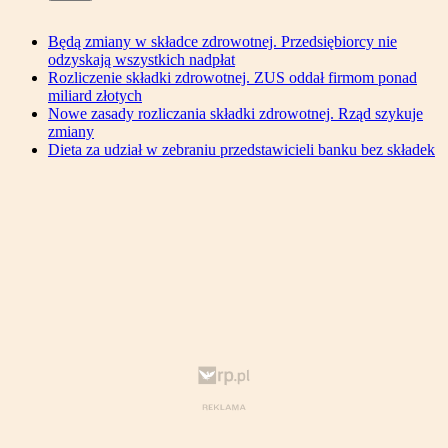
Będą zmiany w składce zdrowotnej. Przedsiębiorcy nie
odzyskają wszystkich nadpłat
Rozliczenie składki zdrowotnej. ZUS oddał firmom ponad
miliard złotych
Nowe zasady rozliczania składki zdrowotnej. Rząd szykuje
zmiany
Dieta za udział w zebraniu przedstawicieli banku bez składek