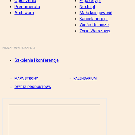
Ogłoszenia
E-gazety.pl
Prenumerata
Nexto.pl
Archiwum
Mała księgowość
Kancelarierp.pl
Wieści Rolnicze
Życie Warszawy
NASZE WYDARZENIA
Szkolenia i konferencje
MAPA STRONY
KALENDARIUM
OFERTA PRODUKTOWA