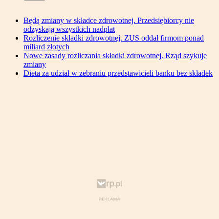
Będą zmiany w składce zdrowotnej. Przedsiębiorcy nie
odzyskają wszystkich nadpłat
Rozliczenie składki zdrowotnej. ZUS oddał firmom ponad
miliard złotych
Nowe zasady rozliczania składki zdrowotnej. Rząd szykuje
zmiany
Dieta za udział w zebraniu przedstawicieli banku bez składek