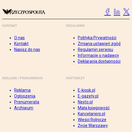
KONTAKT
REGULAMIN
O nas
Polityka Prywatności
Kontakt
Zmiana ustawień zgód
Napisz do nas
Regulamin serwisu
Informacje o nadawcy
Deklaracja dostępności
REKLAMA I PRENUMERATA
PARTNERZY
Reklama
E-kiosk.pl
Ogłoszenia
E-gazety.pl
Prenumerata
Nexto.pl
Archiwum
Mała księgowość
Kancelarierp.pl
Wieści Rolnicze
Życie Warszawy